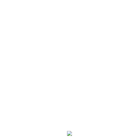
我们的最新消息