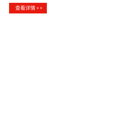
查看详情 > >
我们的目标：可持续发展及长青基业