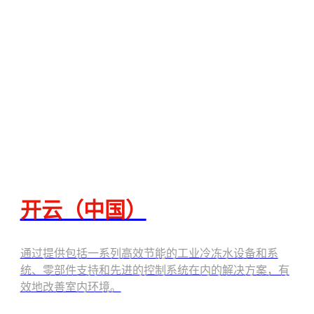
开云（中国）
通过提供包括一系列高效节能的工业冷冻水设备和系
统、零部件支持和先进的控制系统在内的解决方案，有
效地改善室内环境。