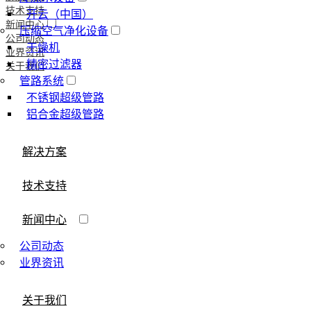
技术支持
开云（中国）
新闻中心
压缩空气净化设备
公司动态
干燥机
业界资讯
精密过滤器
关于我们
管路系统
不锈钢超级管路
铝合金超级管路
解决方案
技术支持
新闻中心
公司动态
业界资讯
关于我们