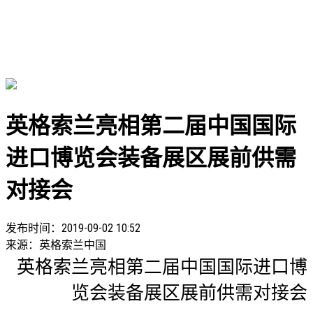
英格索兰亮相第二届中国国际
进口博览会装备展区展前供需
对接会
发布时间：
2019-09-02 10:52
来源：
英格索兰中国
英格索兰亮相第二届中国国际进口博
览会装备展区展前供需对接会