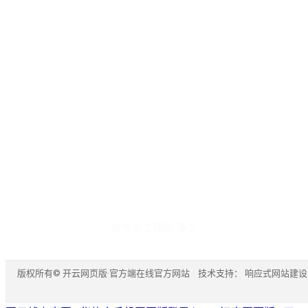
技术总工程师-陈工
版权所有© 开云网页版·官方端在线官方网站 技术支持：
响应式网站建设