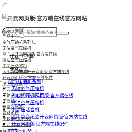
开云（中国）
产品中心
空气压缩机系列
无油空气压缩机
离心式开云网页版·官方端在线
开云（中国）
微油空气压缩机
中高压活塞机
产品中心
医用静音无油开云网页版·官方端在线
开云网页版·官方端在线配件
空气压缩机系列
冷冻水设备
无油空气压缩机
开云（中国）
离心式开云网页版·官方端在线
压缩空气净化设备
干燥机
微油空气压缩机
精密过滤器
中高压活塞机
管路系统
医用静音无油开云网页版·官方端在线
不锈钢超级管路
开云网页版·官方端在线配件
铝合金超级管路
冷冻水设备
解决方案