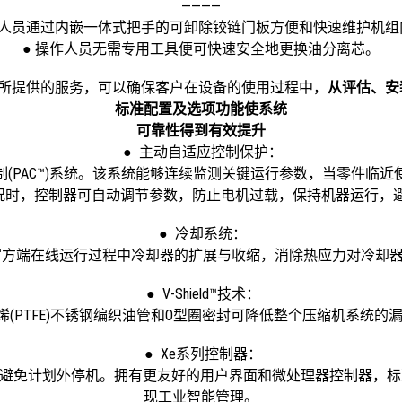
————
务人员通过内嵌一体式把手的可卸除铰链门板方便和快速维护机
● 操作人员无需专用工具便可快速安全地更换油分离芯。
品所提供的服务，可以确保客户在设备的使用过程中，
从评估、安
标准配置及选项功能使系统
可靠性得到有效提升
● 主动自适应控制保护：
(PAC™)系统。该系统能够连续监测关键运行参数，当零件临
况时，控制器可自动调节参数，防止电机过载，保持机器运行，
● 冷却系统：
官方端在线运行过程中冷却器的扩展与收缩，消除热应力对冷却
● V-Shield™技术：
烯(PTFE)不锈钢编织油管和O型圈密封可降低整个压缩机系统的
● Xe系列控制器：
免计划外停机。拥有更友好的用户界面和微处理器控制器，标准
现工业智能管理。