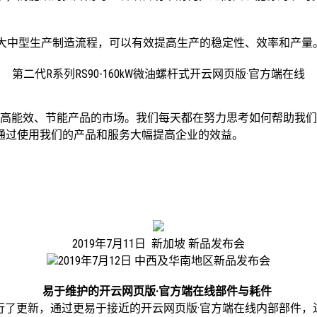
适用于大中型生产制造流程，可以有效提高生产的稳定性、效率和产量
第二代R系列RS90-160kW微油螺杆式开云网页版·官方端在线
、节能产品的市场。我们每天都在努力思考如何帮助我们的
通过使用我们的产品和服务大幅提高企业的效益。
2019年7月11日 新加坡 新品发布会
2019年7月12日 中西及华南地区新品发布会
易于维护的开云网页版·官方端在线部件与耗件
行了更新，通过更易于接近的开云网页版·官方端在线内部部件，