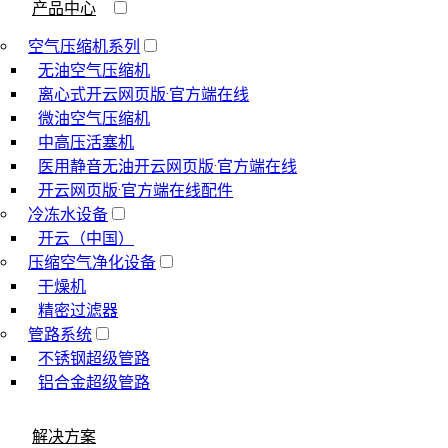
产品中心
空气压缩机系列
无油空气压缩机
离心式开云网页版·官方端在线
微油空气压缩机
中高压活塞机
医用静音无油开云网页版·官方端在线
开云网页版·官方端在线配件
冷冻水设备
开云（中国）
压缩空气净化设备
干燥机
精密过滤器
管路系统
不锈钢超级管路
铝合金超级管路
解决方案