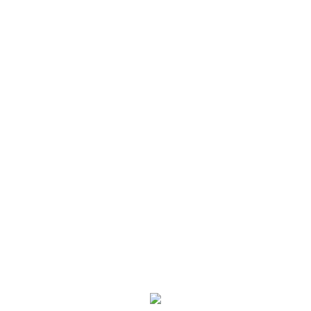
我们的最新消息