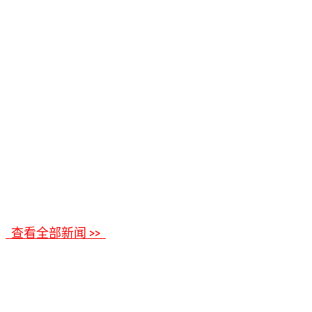
查看全部新闻 >>