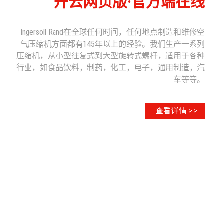
开云网页版·官方端在线
Ingersoll Rand在全球任何时间，任何地点制造和维修空
气压缩机方面都有145年以上的经验。我们生产一系列
压缩机，从小型往复式到大型旋转式螺杆，适用于各种
行业，如食品饮料，制药，化工，电子，通用制造，汽
车等等。
查看详情 > >