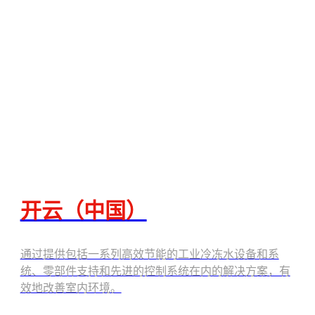
开云（中国）
通过提供包括一系列高效节能的工业冷冻水设备和系
统、零部件支持和先进的控制系统在内的解决方案，有
效地改善室内环境。